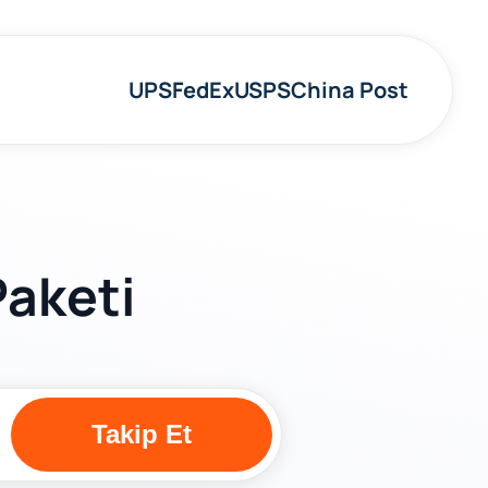
UPS
FedEx
USPS
China Post
Paketi
Takip Et