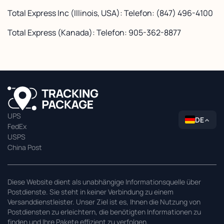
Total Express Inc (Illinois, USA): Telefon: (847) 496-4100
Total Express (Kanada): Telefon: 905-362-8877
UPS
DE
FedEx
USPS
China Post
Diese Website dient als unabhängige Informationsquelle über
Postdienste. Sie steht in keiner Verbindung zu einem
Versanddienstleister. Unser Ziel ist es, Ihnen die Nutzung von
Postdiensten zu erleichtern, die benötigten Informationen zu
finden und Ihre Pakete effizient zu verfolgen.