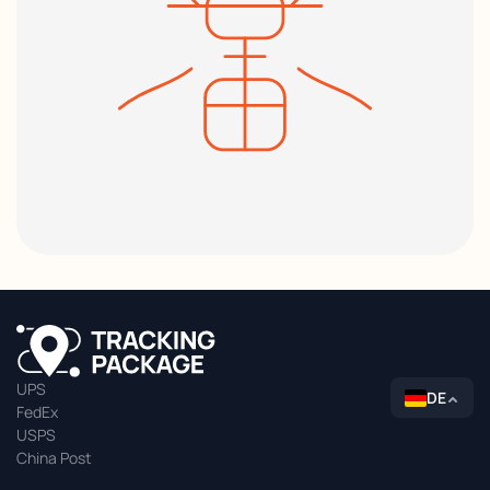
UPS
DE
FedEx
USPS
China Post